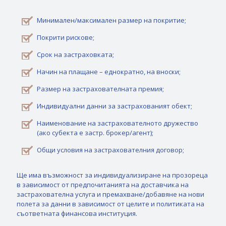
Минимален/максимален размер на покритие;
Покрити рискове;
Срок на застраховката;
Начин на плащане – еднократно, на вноски;
Размер на застрахователната премия;
Индивидуални данни за застрахованият обект;
Наименование на застрахователното дружество
(ако субекта е застр. брокер/агент);
Общи условия на застрахователния договор;
Ще има възможност за индивидуализиране на прозореца
в зависимост от предпочитанията на доставчика на
застрахователна услуга и премахване/добавяне на нови
полета за данни в зависимост от целите и политиката на
съответната финансова институция.