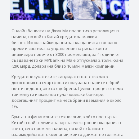
Онлайн банката на Джак Ма прави тиха революция в
начина, по който Китай кредитира малкия
бизнес. Използвайки данни за плащанията в реално
време и система за управление на риска, която
анализира повече от 3000 променливи, за 4 години от
създаването си MYbank на Ma е отпуснала 2 трлн. юана
(290 млрд. долара) на близо 16 млн. малки компании.
Кредитополучателите кандидатстват с няколко
докосвания на смартфона и получават парите в брой
почти веднага, ако са одобрени. Целият процес отнема
три минути и включва нула човешки банкери.
Досегашният процент на несъбрани вземания е около
1%.
Бумът на финансовите технологии, който превърна
Китай в най-големия пазар на електронни плащания в
света, сега променя начина, по който банките
взаимодействат с компании, които движат по-голямата