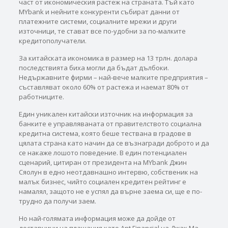
част от икономическия растеж на страната. Тъй като
MYbank и нейните конкуренти събират данни от
платежните системи, социалните мрежи и други
източници, те стават все по-удобни за по-малките
кредитополучатели.
За китайската икономика в размер на 13 трлн. долара
последствията биха могли да бъдат дълбоки.
Недържавните фирми – най-вече малките предприятия –
съставляват около 60% от растежа и наемат 80% от
работниците.
Един уникален китайски източник на информация за
банките е управляваната от правителството социална
кредитна система, която беше тествана в градове в
цялата страна като начин да се възнагради доброто и да
се накаже лошото поведение. В един потенциален
сценарий, цитиран от президента на MYbank Джин
Сяолун в едно неотдавнашно интервю, собственик на
малък бизнес, чийто социален кредитен рейтинг е
намалял, защото не е успял да върне заема си, ще е по-
трудно да получи заем.
Но най-голямата информация може да дойде от