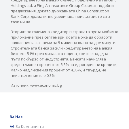
кредитирането на малкия бизнес. Поделения на Tencent
Holdings Ltd. и Ping An Insurance Group Co. имат подобни
предложения, докато държавната China Construction
Bank Corp. драматично увеличава присъствието си в
тази ниша.
Вторият по големина кредитор в страната пусна мобилно
приложение през септември, което може да обработи
заявленията за заеми за 5 милиона юана за две минути.
Строителната банка засили кредитирането на малкия
бизнес с 51% през миналата година, което е над два
пъти по-бързо от индустрията. Банката начислява
среден лихвен процент от 5,3% за едногодишни кредити,
малко над лихвения процент от 4,35%, и твърди, че
неизпълнението е 0,3%.
Източник: www.economic.bg
За Нас
За Компанията