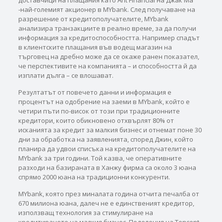
доставчици на плащания като Ant Financial на Джак Ма
-най-големият акционер в MYbank. След получаване на
разрешение от кредитополучателите, MYbank
анализира транзакциите в реално време, за да получи
информация за кредитоспособността. Например спадът
в клиентските плащания във водещ магазин на
търговец на дребно може да се окаже ранен показател,
че перспективите на компанията – и способността й да
изплати дълга – се влошават.
Резултатът от повечето данни и информация е
процентът на одобрение на заеми в MYbank, който е
четири пъти по-висок от този при традиционните
кредитори, които обикновено отхвърлят 80% от
исканията за кредит за малкия бизнес и отнемат поне 30
дни за обработка на заявленията, според Джин, който
планира да удвои списъка на кредитополучателите на
MYbank за три години. Той казва, че оперативните
разходи на базираната в Ханжу фирма са около 3 юана
спрямо 2000 юана на традиционни конкуренти.
MYbank, която през миналата година отчита печалба от
670 милиона юана, далеч не е единственият кредитор,
използващ технология за стимулиране на