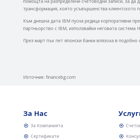
помощта на разпределени счетоводни записи, за да д
трансформация, която усъвършенства клиентското п
Към днешна дата IBM пусна редица корпоративни пре
партньорство с IBM, използвайки неговата система Hy
През март пък пет японски банки влязоха в подобно 
Източник: financebg.com
За Нас
Услуг
За Компанията
Счето
Сертификати
Консул