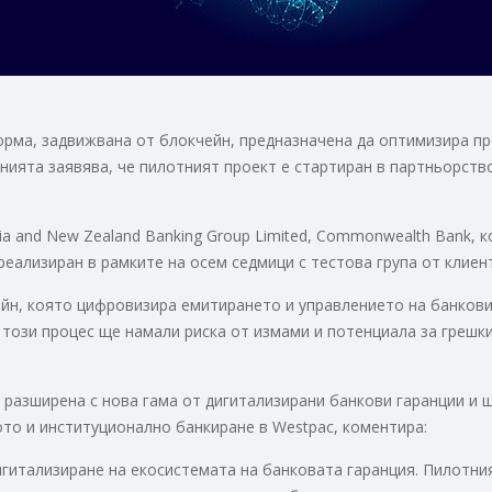
орма, задвижвана от блокчейн, предназначена да оптимизира пр
нията заявява, че пилотният проект е стартиран в партньорств
lia and New Zealand Banking Group Limited, Commonwealth Bank, 
реализиран в рамките на осем седмици с тестова група от клиен
йн, която цифровизира емитирането и управлението на банкови 
този процес ще намали риска от измами и потенциала за грешки
разширена с нова гама от дигитализирани банкови гаранции и ще
то и институционално банкиране в Westpac, коментира:
игитализиране на екосистемата на банковата гаранция. Пилотни