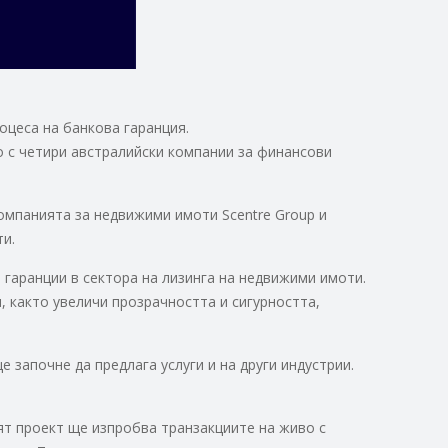
оцеса на банкова гаранция.
о с четири австралийски компании за финансови
компанията за недвижими имоти Scentre Group и
ти.
гаранции в сектора на лизинга на недвижими имоти.
, както увеличи прозрачността и сигурността,
 започне да предлага услуги и на други индустрии.
ят проект ще изпробва транзакциите на живо с