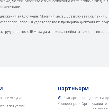
окаже, че технологията е жизнеспособна от търговска гледна то
реживяване. “
дложения за блокчейн. Миналия месец бразилската компания C
perledger Fabric. Тя удостоверява и проверява дигиталните под
сътрудничество с IBM, за да използват нейната технология за р
и
Партньори
водни услуги
Българска Асоциация на К
Кооперации и Организациите 
тантски услуги