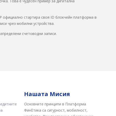
чка. Това е чудесен пример за дигитална
IP официално стартира своя ID блокчейн платформа в
писи чрез мобилни устройства.
азпределени счетоводни записи.
Нашата Мисия
редитните
Основните принципи в Платформа
за
ФинЕтика са сигурност, мобилност,