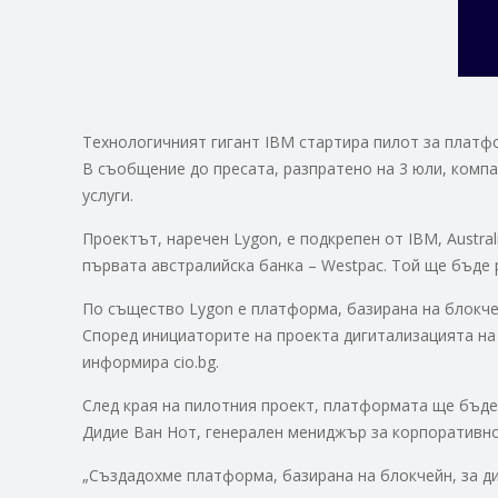
Технологичният гигант IBM стартира пилот за платф
В съобщение до пресата, разпратено на 3 юли, компа
услуги.
Проектът, наречен Lygon, е подкрепен от IBM, Austra
първата австралийска банка – Westpac. Той ще бъде 
По същество Lygon е платформа, базирана на блокче
Според инициаторите на проекта дигитализацията на 
информира cio.bg.
След края на пилотния проект, платформата ще бъде 
Дидие Ван Нот, генерален мениджър за корпоративно
„Създадохме платформа, базирана на блокчейн, за д