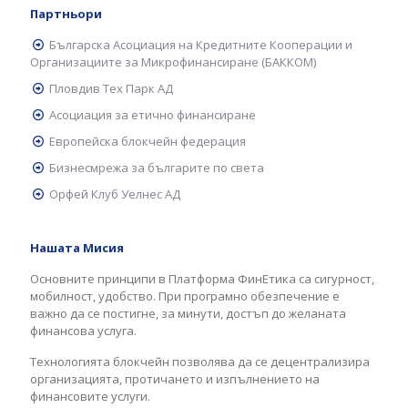
Партньори
Българска Асоциация на Кредитните Кооперации и
Организациите за Микрофинансиране (БАККОМ)
Пловдив Тех Парк АД
Асоциация за етично финансиране
Европейска блокчейн федерация
Бизнесмрежа за българите по света
Орфей Клуб Уелнес АД
Нашата Мисия
Основните принципи в Платформа ФинЕтика са сигурност,
мобилност, удобство. При програмно обезпечение е
важно да се постигне, за минути, достъп до желаната
финансова услуга.
Технологията блокчейн позволява да се децентрализира
организацията, протичането и изпълнението на
финансовите услуги.