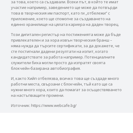
за това, което са създавали. Всеки път, в който те имат
участие например, заведението ще може да потвърди
това в творческия им паспорт, като ги „отбележи“ с
приложение, което ще спомогне за създаването на
единно хранилище на цялата кариера на даден творец.
Този дигитален регистър на постиженията може да бъде
привлекателен и за хора извън творческия бранш –
няма нужда да търсите сертификати, за да докажете, че
сте постигнали дадени резултати на изпит, когато
кандидатствате за работа например. Потенциалните
служители биха могли просто да изпратят своята
блокчейн-базирана автобиография.
И, както Хийп отбелязва, всичко това ще създаде много
работни места, свързани с блокчейн, тъй като ще са
нужни много хора, които да помагат за осъществяването
на настъпващите промени.
Източник: https://www.webcafe.bg/