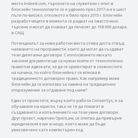
места Indeed.com, търсенето на служители с опит в
блокчейн технологиите се е удвоило през 2017-а и е шест
пъти по-високо, отколкото е било през 2015 г. Блокчейн
разработчиците в момента се радват на ожесточено
търсене и могат да очакват да печелят до 158 000 долара
в САЩ.
Потенциалът за нови работни места отива доста отвъд
наемането на програмисти, които да могат да създават
тези дигитални договори. С използването им като
законни документи ще са нужни екипи от технологично
грамотни адвокати, за да се ориентират в сложностите
на начина, по който блокчейнът се вписва в
традиционното договорно право. Как например може
блокчейн да се използва за замяна на традиционно
споразумение за отдаване под наем?
Един от проектите, върху които работи ConsenSys, е за
обучаване на юристи, така че те да помагат в
създаването и изпълнението на тези умни договори.
Друг проект, наречен OpenLaw, се опитва да превърне
юридическия език в нещо, което може да бъде
увековечено като компютърен код.