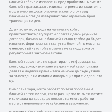
Блокчейн обаче е изправен и пред проблеми. В момента
блокчейн транзакциите изискват огромна изчислителна
мощ и енергия, докато мрежите, които стоят зад
блокчейн, могат да извършват само ограничен брой
транзакции на ден.
Други аспекти, от рода на начина, по който
правителствата регулират и облагат с данъци умните
договори, базирани на блокчейн, също трябва да бъдат
изяснени. Дори правният статут на блокчейн в момента
е неясен, тъй като той в момента не се поддържа от
регулаторните законови актове.
Блокчейн също така не гарантира, че информацията,
която съдържа, изначално е вярна – той само показва
дали тя е модифицирана – така че може да бъде уязвим
за въвеждане на измамна информация при създаването
му.
Има обаче хора, които работят по тези проблеми. А
блокчейн е технология, която разширява възможностите
и се очаква да доведе до появата на много работни
места от новопоявилите се бизнес възможности.
Имоджин Хийп е добър пример за това – тя е спомогнала