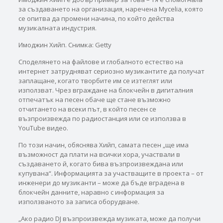
за създаването на организация, наречена Mycelia, която
се опитва да промени начина, по който действа
музикалната индустрия.
Имоджин Хийп. Снимка: Getty
Споделянето на файлове и глобалното естество на
интернет затрудняват сериозно музикантите да получат
заплащане, когато творбите им се изтеглят или
използват. Чрез вграждане на блокчейн в дигиталния
отпечатък на песен обаче ще стане възможно
отчитането на всеки път, в който песен се
възпроизвежда по радиостанция или се използва в
YouTube видео.
По този начин, обяснява Хийп, самата песен „ще има
възможност да плати на всички хора, участвали в
създаването й, когато бива възпроизвеждана или
купувана“. Информацията за участващите в проекта – от
инженери до музиканти – може да бъде вградена в
блокчейн данните, наравно с информация за
използваното за записа оборудване.
„Ако радио DJ възпроизвежда музиката, може да получи