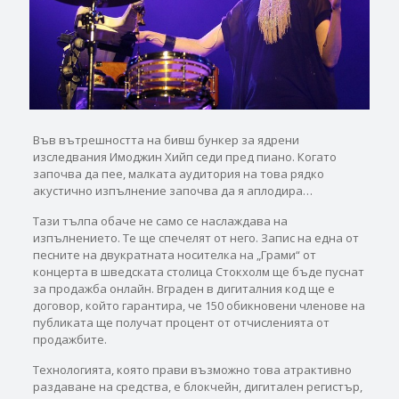
Във вътрешността на бивш бункер за ядрени
изследвания Имоджин Хийп седи пред пиано. Когато
започва да пее, малката аудитория на това рядко
акустично изпълнение започва да я аплодира…
Тази тълпа обаче не само се наслаждава на
изпълнението. Те ще спечелят от него. Запис на една от
песните на двукратната носителка на „Грами“ от
концерта в шведската столица Стокхолм ще бъде пуснат
за продажба онлайн. Вграден в дигиталния код ще е
договор, който гарантира, че 150 обикновени членове на
публиката ще получат процент от отчисленията от
продажбите.
Технологията, която прави възможно това атрактивно
раздаване на средства, е блокчейн, дигитален регистър,