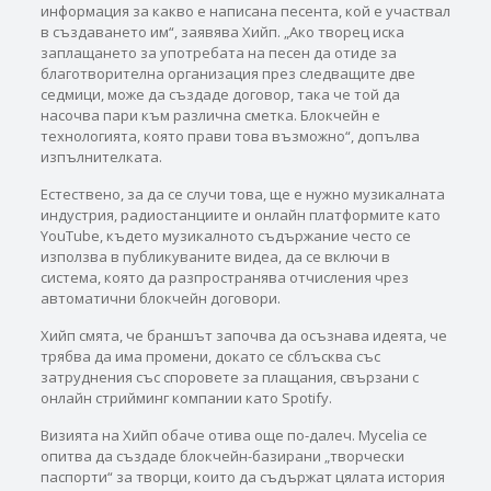
информация за какво е написана песента, кой е участвал
в създаването им“, заявява Хийп. „Ако творец иска
заплащането за употребата на песен да отиде за
благотворителна организация през следващите две
седмици, може да създаде договор, така че той да
насочва пари към различна сметка. Блокчейн е
технологията, която прави това възможно“, допълва
изпълнителката.
Естествено, за да се случи това, ще е нужно музикалната
индустрия, радиостанциите и онлайн платформите като
YouTube, където музикалното съдържание често се
използва в публикуваните видеа, да се включи в
система, която да разпространява отчисления чрез
автоматични блокчейн договори.
Хийп смята, че браншът започва да осъзнава идеята, че
трябва да има промени, докато се сблъсква със
затруднения със споровете за плащания, свързани с
онлайн стрийминг компании като Spotify.
Визията на Хийп обаче отива още по-далеч. Mycelia се
опитва да създаде блокчейн-базирани „творчески
паспорти“ за творци, които да съдържат цялата история