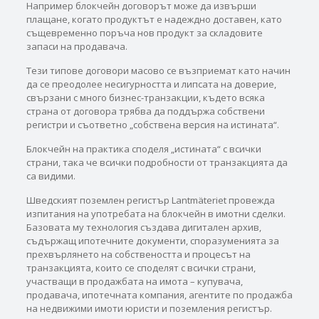
Например блокчейн договорът може да извърши
плащане, когато продуктът е надеждно доставен, като
същевременно поръча нов продукт за складовите
запаси на продавача.
Тези типове договори масово се възприемат като начин
да се преодолее несигурността и липсата на доверие,
свързани с много бизнес-транзакции, където всяка
страна от договора трябва да поддържа собствени
регистри и съответно „собствена версия на истината“.
Блокчейн на практика споделя „истината“ с всички
страни, така че всички подробности от транзакцията да
са видими.
Шведският поземлен регистър Lantmäteriet провежда
изпитания на употребата на блокчейн в имотни сделки.
Базовата му технология създава дигитален архив,
съдържащ ипотечните документи, споразуменията за
прехвърлянето на собствеността и процесът на
транзакцията, които се споделят с всички страни,
участващи в продажбата на имота – купувача,
продавача, ипотечната компания, агентите по продажба
на недвижими имоти юристи и поземления регистър.