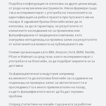
Подобна конфигурация се използва за други ценни вещи,
от рода на музикални инструменти. Някои фермери също
така експериментират с употреба на технологията за
идентификация на риби и прасета при пускането им на
пазара. В здравния бранш блокчейн може да се
използва, за да се гарантира, че резултатите от
клиничните изследвания не са променяни или
фалшифицирани от медицински компании, като
осигурява неподлежащ на промяна запис на резултатите
от изпитанията в момента на публикуването им.
Големи организации като IBM, Amazon, Ford, BMW, Nestle,
Pfizer и Walmart са сред тези, които експериментират с
употребата на блокчейн, за да подобрят веригите си за
доставки.
За фармацевтичната индустрия например
възможността да използва блокчейн за създаване на
подлежащ на проверка запис за автентичността и
проследимостта е много привлекателен на пазар,
където фалшификатите могат да бъдат огромен
проблем.
Според статистики на онлайн търсачката за работни