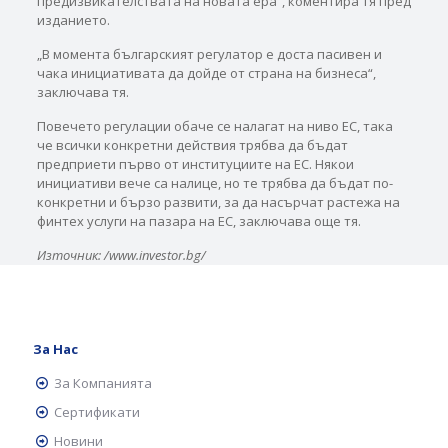
предизвикателствата на новата ера“, коментира тя пред
изданието.
„В момента българският регулатор е доста пасивен и
чака инициативата да дойде от страна на бизнеса“,
заключава тя.
Повечето регулации обаче се налагат на ниво ЕС, така
че всички конкретни действия трябва да бъдат
предприети първо от институциите на ЕС. Някои
инициативи вече са налице, но те трябва да бъдат по-
конкретни и бързо развити, за да насърчат растежа на
финтех услуги на пазара на ЕС, заключава още тя.
Източник: /www.investor.bg/
За Нас
За Компанията
Сертификати
Новини