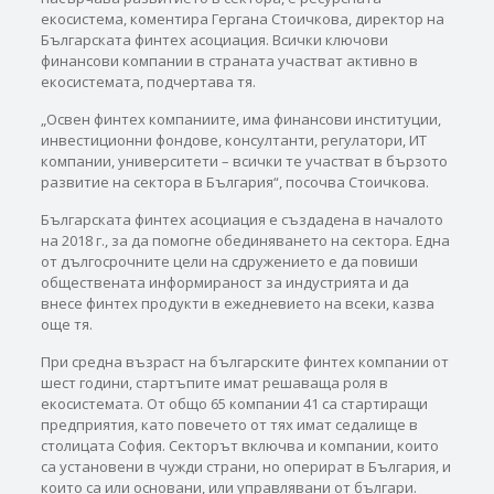
екосистема, коментира Гергана Стоичкова, директор на
Българската финтех асоциация. Всички ключови
финансови компании в страната участват активно в
екосистемата, подчертава тя.
„Освен финтех компаниите, има финансови институции,
инвестиционни фондове, консултанти, регулатори, ИТ
компании, университети – всички те участват в бързото
развитие на сектора в България“, посочва Стоичкова.
Българската финтех асоциация е създадена в началото
на 2018 г., за да помогне обединяването на сектора. Една
от дългосрочните цели на сдружението е да повиши
обществената информираност за индустрията и да
внесе финтех продукти в ежедневието на всеки, казва
още тя.
При средна възраст на българските финтех компании от
шест години, стартъпите имат решаваща роля в
екосистемата. От общо 65 компании 41 са стартиращи
предприятия, като повечето от тях имат седалище в
столицата София. Секторът включва и компании, които
са установени в чужди страни, но оперират в България, и
които са или основани, или управлявани от българи.