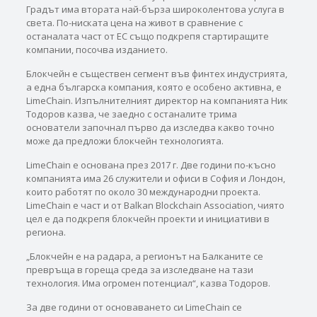
Градът има втората най-бърза широколентова услуга в
света. По-ниската цена на живот в сравнение с
останалата част от ЕС също подкрепя стартиращите
компании, посочва изданието.
Блокчейн е съществен сегмент във финтех индустрията,
а една българска компания, която е особено активна, е
LimeChain. Изпълнителният директор на компанията Ник
Тодоров казва, че заедно с останалите трима
основатели започнал първо да изследва какво точно
може да предложи блокчейн технологията.
LimeChain е основана през 2017 г. Две години по-късно
компанията има 26 служители и офиси в София и Лондон,
които работят по около 30 международни проекта.
LimeChain е част и от Balkan Blockchain Association, чиято
цел е да подкрепя блокчейн проекти и инициативи в
региона.
„Блокчейн е на радара, а регионът на Балканите се
превръща в гореща среда за изследване на тази
технология. Има огромен потенциал“, казва Тодоров.
За две години от основаването си LimeChain се