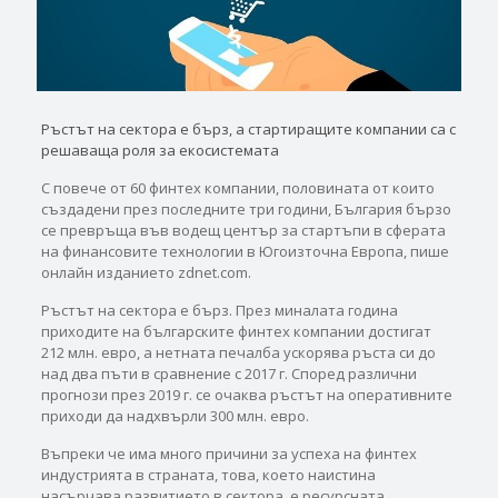
Ръстът на сектора е бърз, а стартиращите компании са с
решаваща роля за екосистемата
С повече от 60 финтех компании, половината от които
създадени през последните три години, България бързо
се превръща във водещ център за стартъпи в сферата
на финансовите технологии в Югоизточна Европа, пише
онлайн изданието zdnet.com.
Ръстът на сектора е бърз. През миналата година
приходите на българските финтех компании достигат
212 млн. евро, а нетната печалба ускорява ръста си до
над два пъти в сравнение с 2017 г. Според различни
прогнози през 2019 г. се очаква ръстът на оперативните
приходи да надхвърли 300 млн. евро.
Въпреки че има много причини за успеха на финтех
индустрията в страната, това, което наистина
насърчава развитието в сектора, е ресурсната