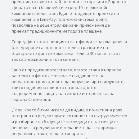
превръща в един от най-активните стартъпи в Европа в
сферата на на блокчейн и е сред 10-те блокчейн
компании в целия свят. Един от водещите проекти на
компанията е LimePay, платежна система, която
позволява на децентрализирани приложения да
приемат традиционните методи за плащане.
Според финтех асоциацията платформите за плащания и
фактуриране са основното поле за развитие на
българските финтех компании – близо 30 процента от
тях са ангажирани в този сегмент.
Едно от предизвикателствата, когато става въпрос за
растежа на финтех сектора, е създаването на
регулаторна рамка, която да популяризира продуктите,
които подобряват живота на хората, като
същевременно защитава техните интереси, казва
Гергана Стоичкова.
„Това, което бихме искали да видим, е по-активна роля
от страна на регулаторите, готовност за сътрудничество
и разбиране на бъдещите последици от настоящите
решения за регулиране и желанието да се формира
регулацията така, че да отговаря на