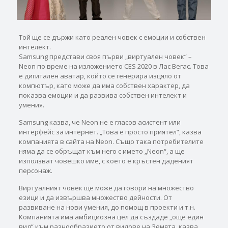
Той ще се държи като реален човек с емоции и собствен
интелект.
Samsung представи своя първи „виртуален човек“ –
Neon по време на изложението CES 2020 в Лас Вегас. Това
е дигитален аватар, който се генерира изцяло от
компютър, като може да има собствен характер, да
показва емоции и да развива собствен интелект и
умения.
Samsung казва, че Neon не е гласов асистент или
интерфейс за интернет. „Това е просто приятел“, казва
компанията в сайта на Neon. Също така потребителите
няма да се обръщат към него с името „Neon“, а ще
използват човешко име, с което е кръстен даденият
персонаж.
Виртуалният човек ще може да говори на множество
езици и да извършва множество дейности. От
развиване на нови умения, до помощ в проекти и т.н.
Компанията има амбициозна цел да създаде „още един
вид“ към разнообразието от видове на Земята, казва