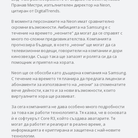
Пранав Мистри, изпълнителен директор на Neon,
цитиран от DigitalTrends.
В момента персонажите на Neon имат сравнително
скромни възможности. Амбицията на Samsung е с
течение на времето „неоните“ да могат да се справят с
много по-сложни предизвикателства. Компанията
прогнозира бъдеще, в което „неони“ ще могат да са
телевизионни водещи, говорители на компании и дори
кинозвезди. Също така ще запазят и ролята си да са
помощник и приятел на хората.
Neon ще се обособи като дъщерна компания на Samsung.
С течение на времето тя планира да предлага лицензи и
абонаменти за използването на „неони“ за споменатите
вече дейности, както и за нови възможности, които
виртуалните хора ще развиват.
За сега компанията не дава особено много подробности
за това как работи технологията. Тя казва, че в основата
ѝ е софтуерът Core R3, който създава аватарите. Те
могат да работят и реагират в реално време, а
информацията е криптирана и защитена с най-новите
технологии.