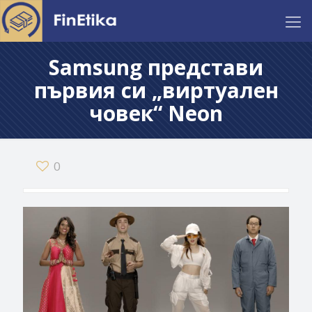
Samsung представи
първия си „виртуален
човек“ Neon
0