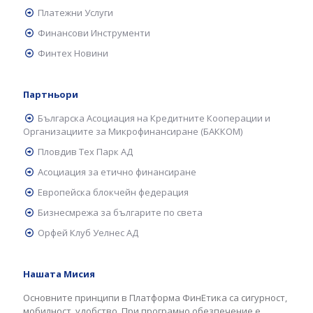
Платежни Услуги
Финансови Инструменти
Финтех Новини
Партньори
Българска Асоциация на Кредитните Кооперации и
Организациите за Микрофинансиране (БАККОМ)
Пловдив Тех Парк АД
Асоциация за етично финансиране
Европейска блокчейн федерация
Бизнесмрежа за българите по света
Орфей Клуб Уелнес АД
Нашата Мисия
Основните принципи в Платформа ФинЕтика са сигурност,
мобилност, удобство. При програмно обезпечение е