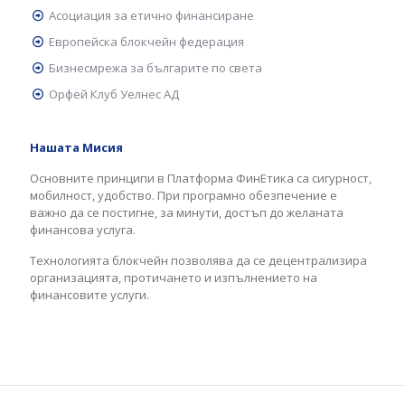
Асоциация за етично финансиране
Европейска блокчейн федерация
Бизнесмрежа за българите по света
Орфей Клуб Уелнес АД
Нашата Мисия
Основните принципи в Платформа ФинЕтика са сигурност,
мобилност, удобство. При програмно обезпечение е
важно да се постигне, за минути, достъп до желаната
финансова услуга.
Технологията блокчейн позволява да се децентрализира
организацията, протичането и изпълнението на
финансовите услуги.