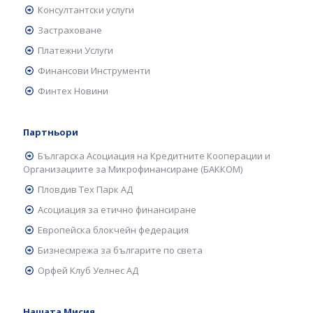
Консултантски услуги
Застраховане
Платежни Услуги
Финансови Инструменти
Финтех Новини
Партньори
Българска Асоциация на Кредитните Кооперации и
Организациите за Микрофинансиране (БАККОМ)
Пловдив Тех Парк АД
Асоциация за етично финансиране
Европейска блокчейн федерация
Бизнесмрежа за българите по света
Орфей Клуб Уелнес АД
Нашата Мисия