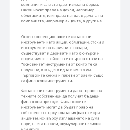
компания и са в стандартизирана форма.
Някои носят права на доход, например
облигациите, или права на глас в делата на
компанията, например акциите, а други не.
Освен конвенционалните финансови
инструменти като акции, облигации, стоки и
инструменти на паричните пазари,
съществуват и деривати като фючърси и
опции, чиято стойност се свързва с тази на
"основните" инструменти от които те са
получени, откъдето идва и името им.
Търговските книжа и пакети от заеми също
са финансови инструменти.
Финансовите инструменти дават право на
техните собственици да получат бъдещи
финансови приходи. Финансовите
инструменти могат да бъдат право на
собственост върху компания (както е при
акциите), иск върху изплащането на сума
пари, взета назаем, акумулираните лихви,
или друго.