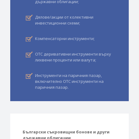
държавни облигации;
Дялове/акции от колективни
инвестиционни схеми;
Компенсаторни инструменти;
ОTC деривативни инструменти върху
лихвени проценти или валута;
Инструменти на паричния пазар,
включително ОТС инструменти на
паричния пазар.
Български съкровищни бонове и други
държавни облигации.