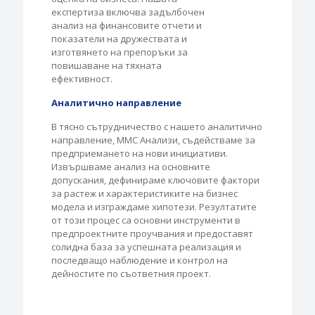
експертиза включва задълбочен
анализ на финансовите отчети и
показатели на дружествата и
изготвянето на препоръки за
повишаване на тяхната
ефективност.
Aналитично направление
В тясно сътрудничество с нашето аналитично
направление, ММС Анализи, съдействаме за
предприемането на нови инициативи.
Извършваме анализ на основните
допускания, дефинираме ключовите фактори
за растеж и характеристиките на бизнес
модела и изграждаме хипотези. Резултатите
от този процес са основни инструменти в
предпроектните проучвания и предоставят
солидна база за успешната реализация и
последващо наблюдение и контрол на
дейностите по съответния проект.