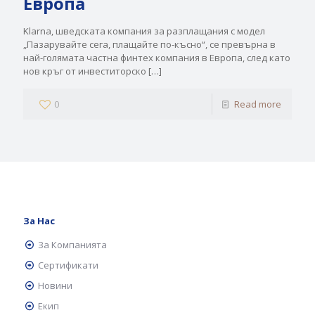
Европа
Klarna, шведската компания за разплащания с модел
„Пазарувайте сега, плащайте по-късно“, се превърна в
най-голямата частна финтех компания в Европа, след като
нов кръг от инвеститорско
[…]
0
Read more
За Нас
За Компанията
Сертификати
Новини
Екип