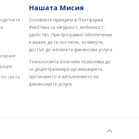
Нашата Мисия
редитните
Основните принципи в Платформа
за
ФинЕтика са сигурност, мобилност,
удобство. При програмно обезпечение
е важно да се постигне, за минути,
достъп до желаната финансова услуга.
нсиране
Технологията блокчейн позволява да
рация
се децентрализира организацията,
протичането и изпълнението на
 по света
финансовите услуги.