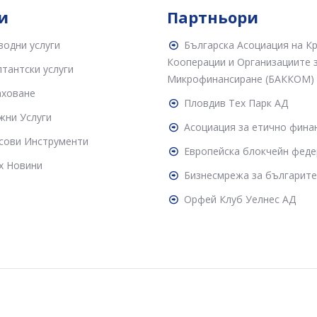
и
Партньори
водни услуги
Българска Асоциация на К
Кооперации и Организациите 
тантски услуги
Микрофинансиране (БАККОМ)
аховане
Пловдив Тех Парк АД
жни Услуги
Асоциация за етично фина
сови Инструменти
Европейска блокчейн феде
х Новини
Бизнесмрежа за българите
Орфей Клуб Уелнес АД