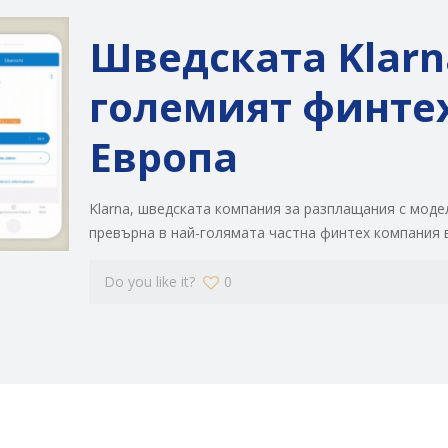
Шведската Klarn
големият финтех
Европа
Klarna, шведската компания за разплащания с модел
превърна в най-голямата частна финтех компания в
Do you like it?
0