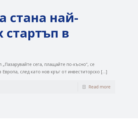
a стана най-
 стартъп в
 „Пазарувайте сега, плащайте по-късно“, се
 Европа, след като нов кръг от инвеститорско
[…]
Read more